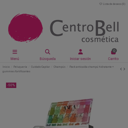
Lista de deseos (
0
)
0
Menú
Búsqueda
Iniciar sesión
Carrito
Inicio
Peluquería
Cuidado Capilar
Champús
Pack anticaída champú hidratante +
gummies fortificantes
-50%