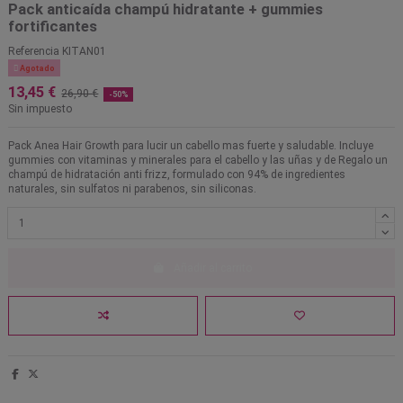
Pack anticaída champú hidratante + gummies
fortificantes
Referencia
KITAN01

Agotado
13,45 €
26,90 €
-50%
Sin impuesto
Pack Anea Hair Growth para lucir un cabello mas fuerte y saludable. Incluye
gummies con vitaminas y minerales para el cabello y las uñas y de Regalo un
champú de hidratación anti frizz, formulado con 94% de ingredientes
naturales, sin sulfatos ni parabenos, sin siliconas.
Añadir al carrito