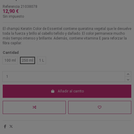
Referencia
21038078
12,90 €
Sin impuesto
El champú Keratin Color de Essentiel contiene queratina vegetal que le devuelve
toda la fuerza y brillo al cabello teñido y dañado. El color permanece mucho
más tiempo intenso y brillante. Además, contiene vitamina E para reforzar la
fibra capilar.
Cantidad
100 ml
250 ml
1 L
Añadir al carrito