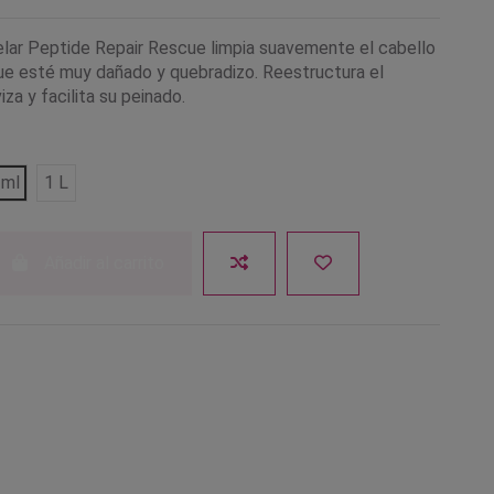
lar Peptide Repair Rescue limpia suavemente el cabello
que esté muy dañado y quebradizo. Reestructura el
iza y facilita su peinado.
 ml
1 L
Añadir al carrito