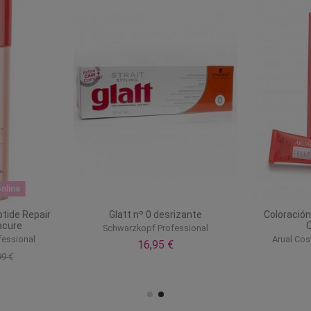
nline
tide Repair
Glatt nº 0 desrizante
Coloració
acure
C
Schwarzkopf Professional
fessional
Arual Cos
16,95 €
99 €