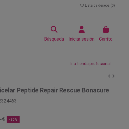
Lista de deseos (
0
)
Búsqueda
Iniciar sesión
Carrito
Ir a tienda profesional
celar Peptide Repair Rescue Bonacure
2324463
6 €
-30%