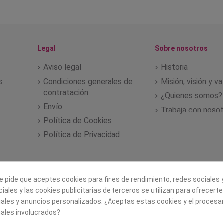
Legal
Sobre nosotros
Aviso legal
Historia
s
Condiciones generales de
Misión, visión y v
contratación
¿Quienes somos?
Envío
Trabaja con noso
Política de Cookies
Política de Privacidad
e pide que aceptes cookies para fines de rendimiento, redes sociales y
iales y las cookies publicitarias de terceros se utilizan para ofrecert
iales y anuncios personalizados. ¿Aceptas estas cookies y el proces
ales involucrados?