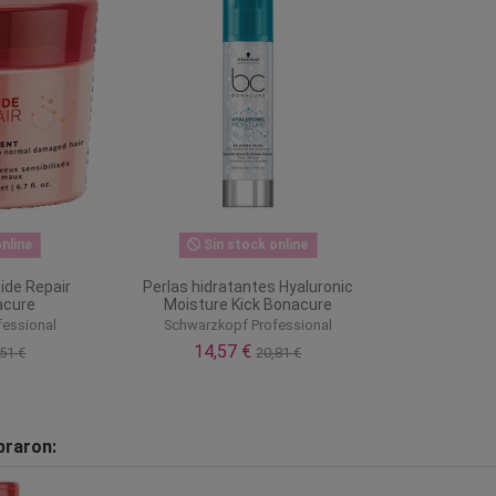
nline
Sin stock online
ide Repair
Perlas hidratantes Hyaluronic
acure
Moisture Kick Bonacure
fessional
Schwarzkopf Professional
14,57 €
51 €
20,81 €
praron: