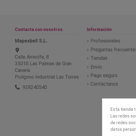
Contacta con nosotros
Información
Mapexbell S.L.
Profesionales
Preguntas frecuente
Calle Arrecife, 8
Tiendas
35010 Las Palmas de Gran
Envío
Canaria
Pago seguro
Polígono Industrial Las Torres
Contáctanos
928240540
Esta tienda t
Las redes soc
de redes soc
datos person