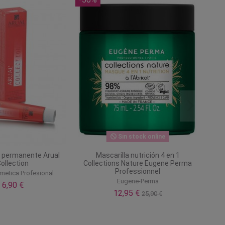
Sin stock online
n permanente Arual
Mascarilla nutrición 4 en 1
ollection
Collections Nature Eugene Perma
Professionnel
metica Profesional
Eugene-Perma
6,90 €
12,95 €
25,90 €