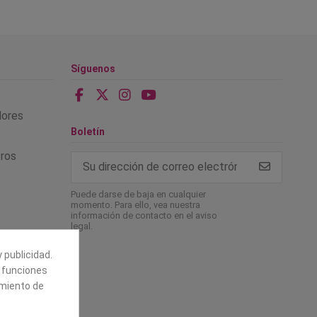
Síguenos
alores
Boletín
tros
Puede darse de baja en cualquier
momento. Para ello, vea nuestra
información de contacto en el aviso
legal.
 publicidad.
e funciones
amiento de