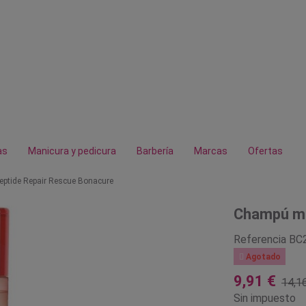
as
Manicura y pedicura
Barbería
Marcas
Ofertas
eptide Repair Rescue Bonacure
Champú mi
Referencia
BC

Agotado
9,91 €
14,1
Sin impuesto