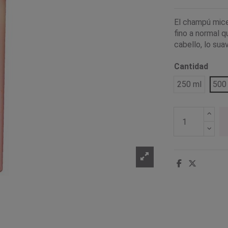
El champú mice
fino a normal 
cabello, lo suav
Cantidad
250 ml
500