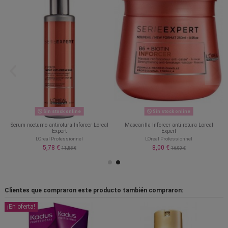
Sin stock online
Sin stock online
Serum nocturno antirotura Inforcer Loreal
Mascarilla Inforcer anti rotura Loreal
Expert
Expert
LOreal Professionnel
LOreal Professionnel
5,78 €
8,00 €
11,55 €
16,00 €
Clientes que compraron este producto también compraron:
¡En oferta!