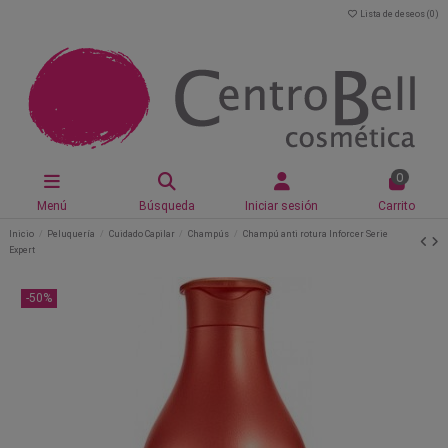
Lista de deseos (
0
)
0
Menú
Búsqueda
Iniciar sesión
Carrito
Inicio
Peluquería
Cuidado Capilar
Champús
Champú anti rotura Inforcer Serie
Expert
-50%