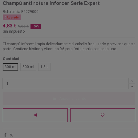
Champú anti rotura Inforcer Serie Expert
Referencia
E2229000

Agotado
4,83 €
9,65 €
-50%
Sin impuesto
El champú Inforcer limpia delicadamente el cabello fragilizado y previene que se
parta. Contiene biotina y vitamina B6 para fortalecerlo con cada uso.
Cantidad
300 ml
500 ml
1.5 L
Añadir al carrito