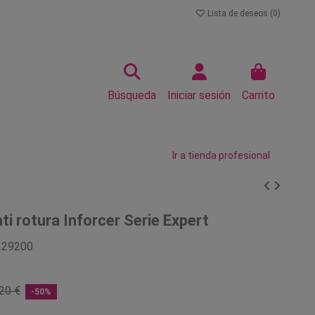
Lista de deseos (
0
)
Búsqueda
Iniciar sesión
Carrito
Ir a tienda profesional
i rotura Inforcer Serie Expert
229200
20 €
-50%