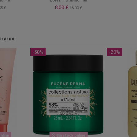
ionnel
LOreal Professionnel
8,00 €
55 €
16,00 €
praron:
-50%
-20%
nline
Sin stock online