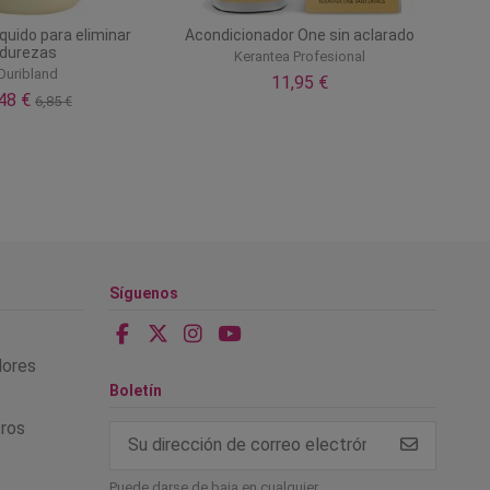
íquido para eliminar
Acondicionador One sin aclarado
durezas
Kerantea Profesional
Duribland
11,95 €
,48 €
6,85 €
Síguenos
alores
Boletín
tros
Puede darse de baja en cualquier