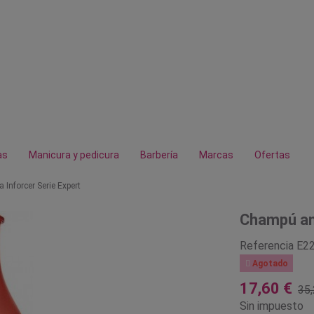
as
Manicura y pedicura
Barbería
Marcas
Ofertas
 Inforcer Serie Expert
Champú ant
Referencia
E2

Agotado
17,60 €
35,
Sin impuesto