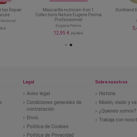
rtas Repair
Mascarilla nutrición 4 en 1
Duribland l
acure
Collections Nature Eugene Perma
Professionnel
fessional
Eugene-Perma
5
95 €
12,95 €
25,90 €
Legal
Sobre nosotros
Aviso legal
Historia
s
Condiciones generales de
Misión, visión y v
contratación
¿Quienes somos?
Envío
Trabaja con noso
Política de Cookies
Política de Privacidad