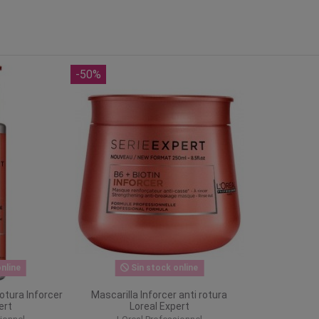
-50%
nline
Sin stock online
otura Inforcer
Mascarilla Inforcer anti rotura
ert
Loreal Expert