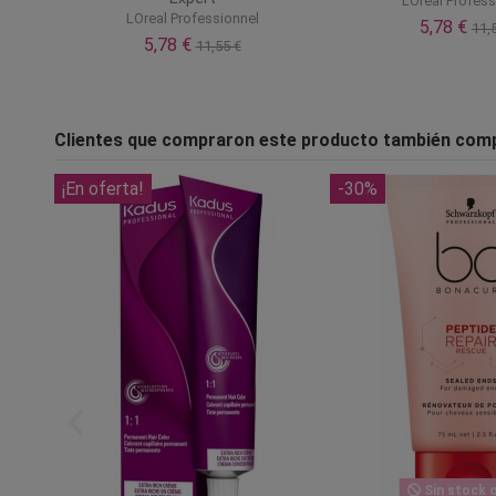
LOreal Profess
LOreal Professionnel
5,78 €
11,
5,78 €
11,55 €
Clientes que compraron este producto también com
¡En oferta!
-30%
Sin stock o