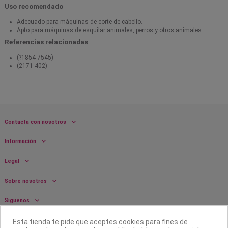
Uso recomendado
Adecuado para máquinas de corte de cabello.
Apto para máquinas de esquilar animales, perros y otros animales.
Referencias relacionadas
(?1854-7545)
(2171-402)
Contacta con nosotros
Información
Legal
Sobre nosotros
Síguenos
Boletín
Esta tienda te pide que aceptes cookies para fines de