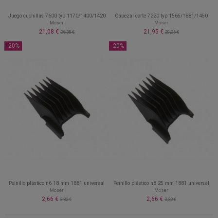
Juego cuchillas 7600 typ 1170/1400/1420
Cabezal corte 7220 typ 1565/1881/1450
Moser
Moser
21,08 €
21,95 €
26,35 €
29,26 €
-20%
-20%
Peinillo plástico n6 18 mm 1881 universal
Peinillo plástico n8 25 mm 1881 universal
Moser
Moser
2,66 €
2,66 €
3,32 €
3,32 €