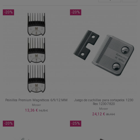
-20%
-20%
Peinillos Premium Magnéticos 6/9/12 MM
Juego de cuchillas para cortapelos 1230
Rex 1230-7820
Moser
Moser
13,36 €
16,70 €
24,12 €
30,15 €
-20%
-25%