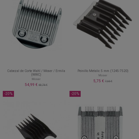
Cabezal de Corte Wahl / Moser / Ermila
Peinillo Metalic 5 mm (1245-7520)
(WWC)
Moser
Moser
5,75 €
7,66 €
54,99 €
68,74 €
-20%
-20%