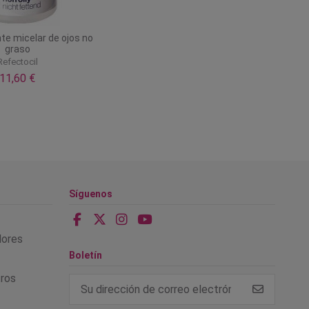
te micelar de ojos no
graso
Refectocil
11,60 €
Síguenos
alores
Boletín
tros