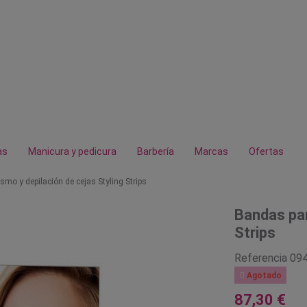
as
Manicura y pedicura
Barbería
Marcas
Ofertas
smo y depilación de cejas Styling Strips
Bandas par
Strips
Referencia
09

Agotado
87,30 €