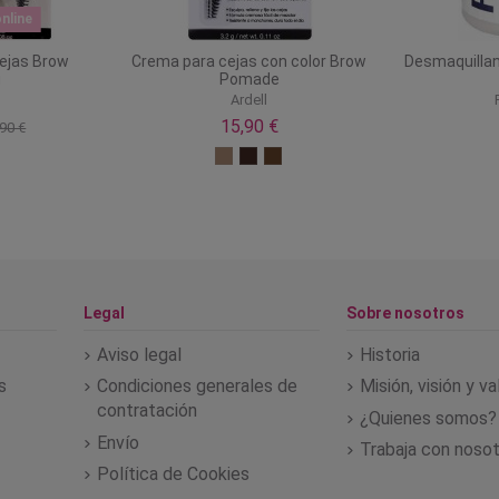
nline
cejas Brow
Crema para cejas con color Brow
Desmaquillan
g
Pomade
Ardell
15,90 €
90 €
Legal
Sobre nosotros
Aviso legal
Historia
s
Condiciones generales de
Misión, visión y v
contratación
¿Quienes somos?
Envío
Trabaja con noso
Política de Cookies