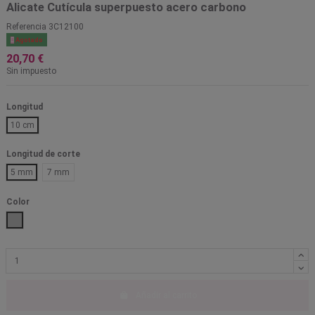
Alicate Cutícula superpuesto acero carbono
Referencia
3C12100

Agotado
20,70 €
Sin impuesto
Longitud
10 cm
Longitud de corte
5 mm
7 mm
Color
Plata
Añadir al carrito