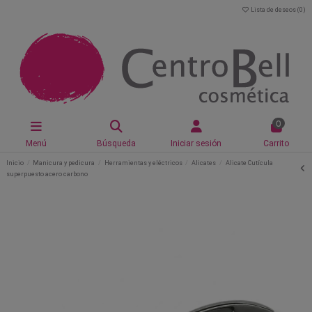
Lista de deseos (
0
)
0
Menú
Búsqueda
Iniciar sesión
Carrito
Inicio
Manicura y pedicura
Herramientas y eléctricos
Alicates
Alicate Cutícula
superpuesto acero carbono