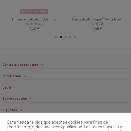
Sin stock online
Empujador cutículas doble curvo
Banda depilar 95g/m² 756 LadyCell
Asuer Group
Cami-Cel
3,40 €
2,95 €
Contacta con nosotros
Información
Legal
Sobre nosotros
Síguenos
Boletín
Esta tienda te pide que aceptes cookies para fines de
rendimiento, redes sociales y publicidad. Las redes sociales y