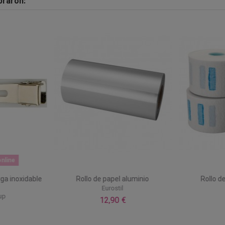
praron:
nline
rga inoxidable
Rollo de papel aluminio
Rollo d
Eurostil
up
12,90 €