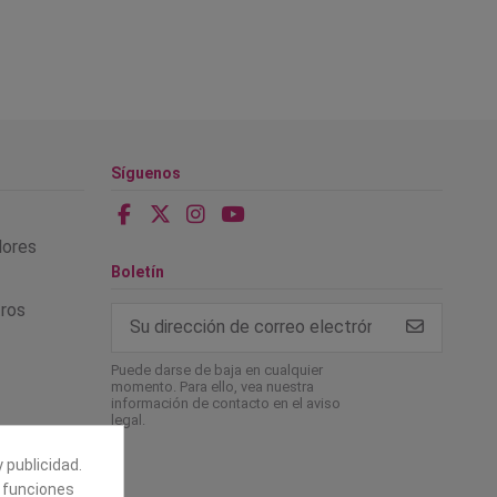
Síguenos
alores
Boletín
tros
Puede darse de baja en cualquier
momento. Para ello, vea nuestra
información de contacto en el aviso
legal.
 publicidad.
e funciones