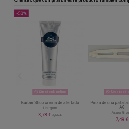
Clientes que compraron este producto también com
-50%
Sin stock online
Sin stock o
rande
Barber Shop crema de afeitado
Pinza de una pata la
AG
Hairgum
Asuer Gro
3,78 €
7,55 €
7,49 €