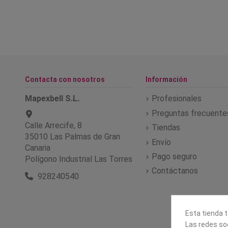
Contacta con nosotros
Información
Mapexbell S.L.
Profesionales
Preguntas frecuente
Calle Arrecife, 8
Tiendas
35010 Las Palmas de Gran
Envío
Canaria
Pago seguro
Polígono Industrial Las Torres
Contáctanos
928240540
Esta tienda t
Las redes soc