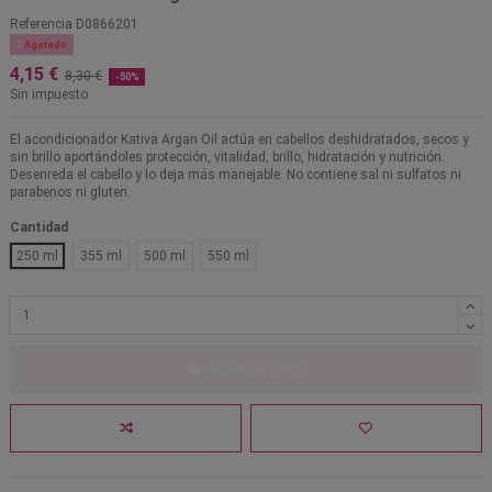
Referencia
D0866201

Agotado
4,15 €
8,30 €
-50%
Sin impuesto
El acondicionador Kativa Argan Oil actúa en cabellos deshidratados, secos y
sin brillo aportándoles protección, vitalidad, brillo, hidratación y nutrición.
Desenreda el cabello y lo deja más manejable. No contiene sal ni sulfatos ni
parabenos ni gluten.
Cantidad
250 ml
355 ml
500 ml
550 ml
Añadir al carrito