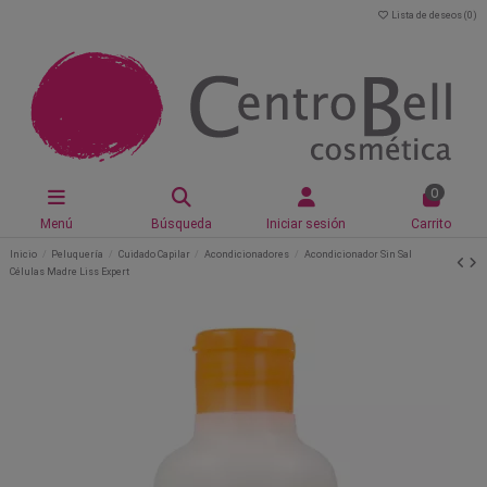
Lista de deseos (
0
)
0
Menú
Búsqueda
Iniciar sesión
Carrito
Inicio
Peluquería
Cuidado Capilar
Acondicionadores
Acondicionador Sin Sal
Células Madre Liss Expert