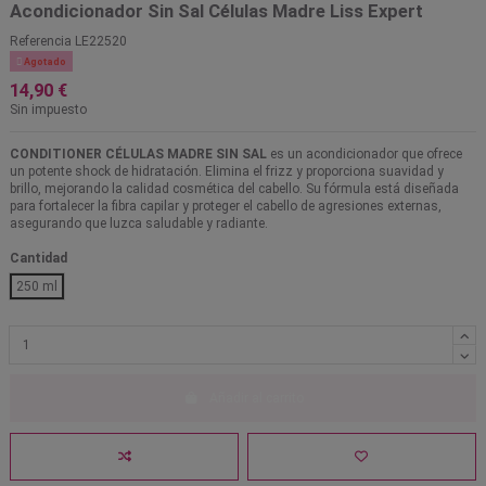
Acondicionador Sin Sal Células Madre Liss Expert
Referencia
LE22520

Agotado
14,90 €
Sin impuesto
CONDITIONER CÉLULAS MADRE SIN SAL
es un acondicionador que ofrece
un potente shock de hidratación. Elimina el frizz y proporciona suavidad y
brillo, mejorando la calidad cosmética del cabello. Su fórmula está diseñada
para fortalecer la fibra capilar y proteger el cabello de agresiones externas,
asegurando que luzca saludable y radiante.
Cantidad
250 ml
Añadir al carrito