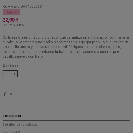
Referencia
GH04000033

Agotado
22,90 €
Sin impuesto
Softness.On es un acondicionador que garantiza una hidratación óptima para
el cabello, logrando suavidad sin apelmazar ni agregar peso, lo que resulta en
un cabello suelto y con volumen natural. Enriquecido con aceite de jojoba,
reconocido por sus propiedades hidratantes, este acondicionador deja el
cabello suave y con brillo.
Cantidad
500 ml
Descripción
Detalles del producto
Reseñas
(0)