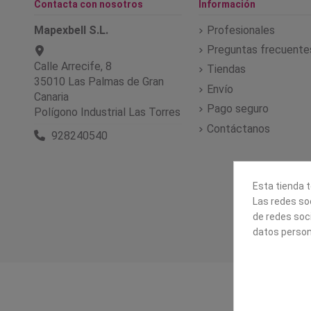
Contacta con nosotros
Información
Mapexbell S.L.
Profesionales
Preguntas frecuente
Calle Arrecife, 8
Tiendas
35010 Las Palmas de Gran
Envío
Canaria
Pago seguro
Polígono Industrial Las Torres
Contáctanos
928240540
Esta tienda t
Las redes soc
de redes soc
datos person