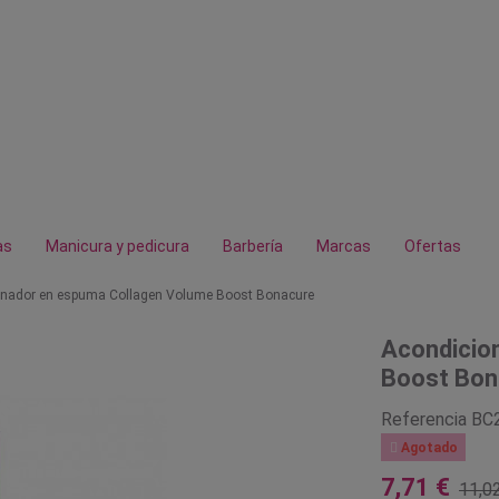
as
Manicura y pedicura
Barbería
Marcas
Ofertas
onador en espuma Collagen Volume Boost Bonacure
Acondicio
Boost Bon
Referencia
BC

Agotado
7,71 €
11,0