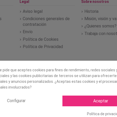
Legal
Sobre nosotros
Aviso legal
Historia
s
Condiciones generales de
Misión, visión y v
contratación
¿Quienes somos?
Envío
Trabaja con noso
Política de Cookies
Política de Privacidad
e pide que aceptes cookies para fines de rendimiento, redes sociales y
iales y las cookies publicitarias de terceros se utilizan para ofrecert
iales y anuncios personalizados. ¿Aceptas estas cookies y el proces
ales involucrados?
Configurar
Aceptar
Copyright ©
2026 Mapexbell S
Política de privac