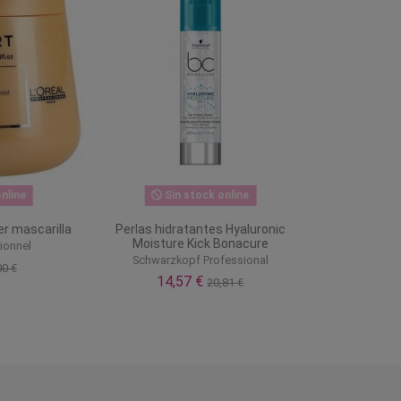
nline
Sin stock online
er mascarilla
Perlas hidratantes Hyaluronic
Moisture Kick Bonacure
ionnel
Schwarzkopf Professional
00 €
14,57 €
20,81 €