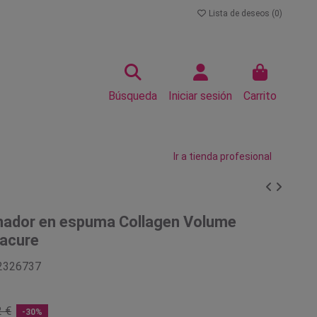
Lista de deseos (
0
)
Búsqueda
Iniciar sesión
Carrito
Ir a tienda profesional
nador en espuma Collagen Volume
acure
2326737
2 €
-30%