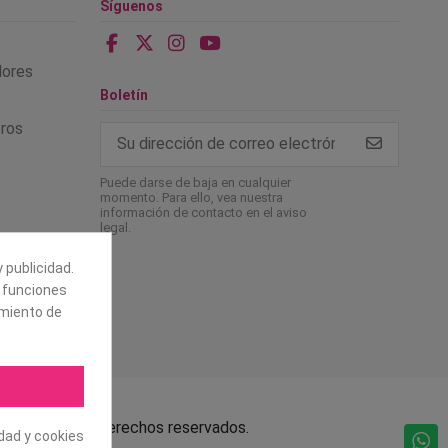
Síguenos
alores
Boletín
tros
Puede darse de baja en cualquier
momento. Para ello, vea nuestra
información de contacto en el aviso
legal.
 publicidad.
e funciones
amiento de
.L. Todos los derechos reservados.
idad y cookies