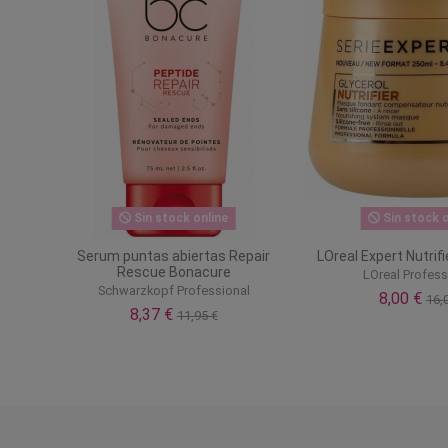
Sin stock online
Sin stock o
Serum puntas abiertas Repair
LOreal Expert Nutrifi
Rescue Bonacure
LOreal Profess
Schwarzkopf Professional
8,00 €
16,
8,37 €
11,95 €