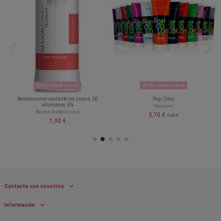
Sin stock online
Sin stock online
Revlonissimo oxidante en crema 20
Pop Color
volúmenes 6%
Hairgum
Revlon Professional
3,70 €
7,40 €
1,00 €
Contacta con nosotros
Información