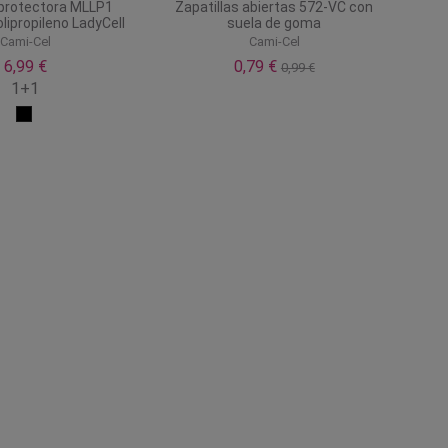
protectora MLLP1
Zapatillas abiertas 572-VC con
olipropileno LadyCell
suela de goma
Cami-Cel
Cami-Cel
6,99 €
0,79 €
0,99 €
1+1