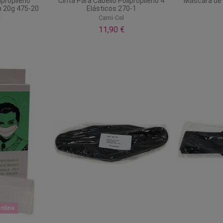
ipropileno
Cinta Para Cabello Polipropileno 4
Máscara de 
 20g 475-20
Elásticos 270-1
l
Cami-Cel
l
11,90 €
nline