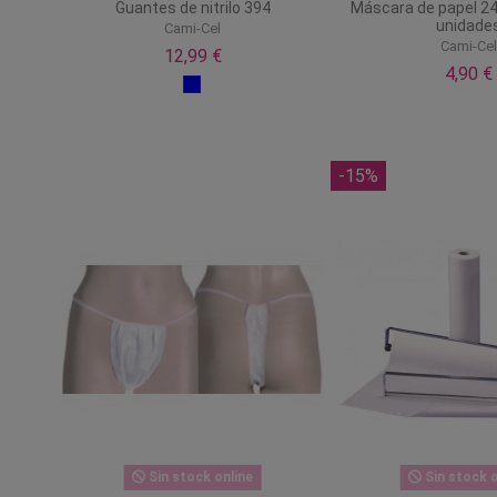
Guantes de nitrilo 394
Máscara de papel 24
unidade
Cami-Cel
Cami-Ce
12,99 €
4,90 €
-15%
Sin stock online
Sin stock o