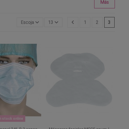
Más
Escoja
13
1
2
3
n stock online