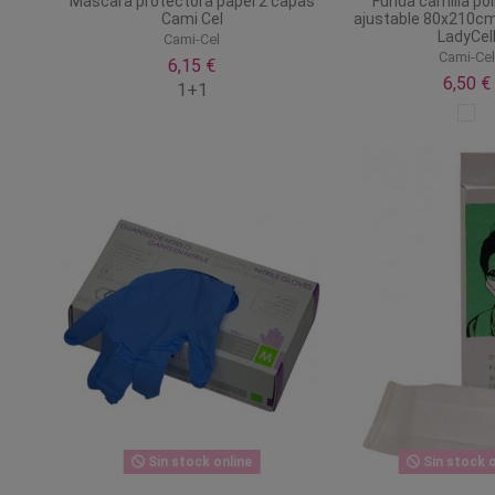
Máscara protectora papel 2 capas
Funda camilla pol
Cami Cel
ajustable 80x210cm
LadyCel
Cami-Cel
Cami-Ce
6,15 €
6,50 €
1+1
Sin stock online
Sin stock o