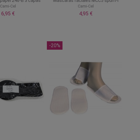
papel 246-B 3 capas
Máscaras faciales MCC5 spum-l
Cami-Cel
Cami-Cel
6,95 €
4,95 €
-20%