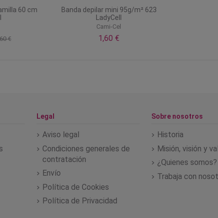
camilla 60 cm
Banda depilar mini 95g/m² 623
l
LadyCell
l
Cami-Cel
1,60 €
60 €
Legal
Sobre nosotros
Aviso legal
Historia
s
Condiciones generales de
Misión, visión y v
contratación
¿Quienes somos?
Envío
Trabaja con noso
Política de Cookies
Política de Privacidad