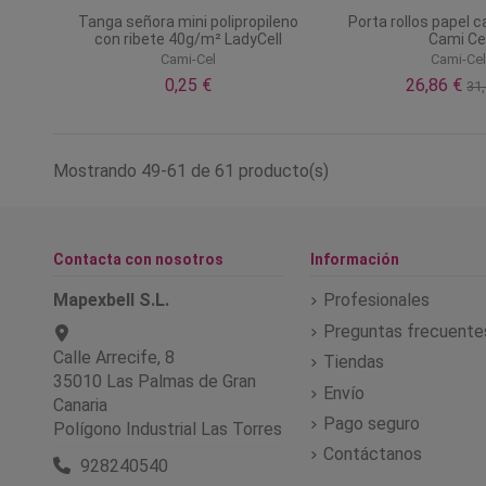
Tanga señora mini polipropileno
Porta rollos papel 
con ribete 40g/m² LadyCell
Cami Ce
Cami-Cel
Cami-Ce
0,25 €
26,86 €
31,
Mostrando 49-61 de 61 producto(s)
Contacta con nosotros
Información
Mapexbell S.L.
Profesionales
Preguntas frecuente
Calle Arrecife, 8
Tiendas
35010 Las Palmas de Gran
Envío
Canaria
Pago seguro
Polígono Industrial Las Torres
Contáctanos
928240540