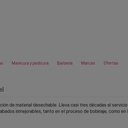
as
Manicura y pedicura
Barbería
Marcas
Ofertas
el
ución de material desechable. Lleva casi tres décadas al servicio
bados inmejorables, tanto en el proceso de bobinaje, como en la