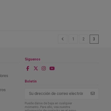
1
2
3
Síguenos
alores
Boletín
tros
Puede darse de baja en cualquier
momento. Para ello, vea nuestra
información de contacto en el aviso