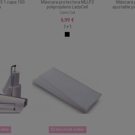
5 1 capa 100
Máscara protectora MLLP2
Máscara 
s
polipropileno LadyCell
ajustable p
l
Cami-Cel
6,99 €
1+1
nline
Sin stock online