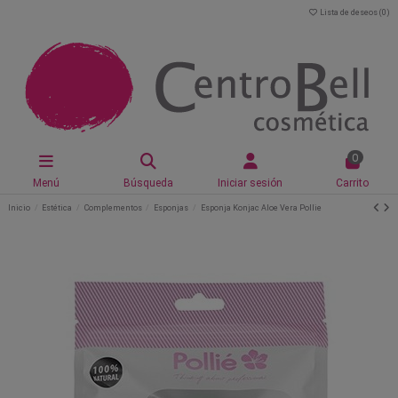
Lista de deseos (
0
)
0
Menú
Búsqueda
Iniciar sesión
Carrito
Inicio
Estética
Complementos
Esponjas
Esponja Konjac Aloe Vera Pollie