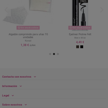
Sin stock online
Sin stock online
0
Algodón comprimido para uñas 70
Eyeliner Proline Felt
unidades
Wet n Wild
Konad
4,49 €
1,38 €
2,75 €
Contacta con nosotros
Información
Legal
Sobre nosotros