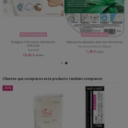
Sin stock online
Sin stock online
Biológico H2O serum hidratación
Mascarilla alginatos aloe vera Harmonize
profunda
Harmonize Natural Beauty
Keenwell
1,48 €
2,95 €
18,45 €
36,90 €
Clientes que compraron este producto también compraron:
-50%