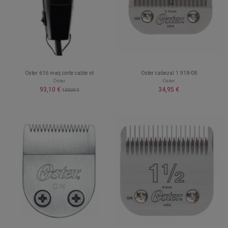
Oster 616 maq corte cable nt
Oster cabezal 1 918-08
Oster
Oster
93,10 €
34,95 €
133,00 €