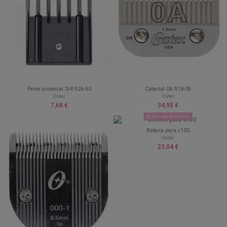
Peine universal 3/4 926-63
Cabezal 0A 918-05
Oster
Oster
7,68 €
34,95 €
Sin stock online
Batería para c100
Oster
23,04 €