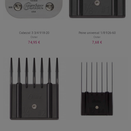
Cabezal 3 3/4 918-20
Peine universal 1/8 926-60
Oster
Oster
74,95 €
7,68 €