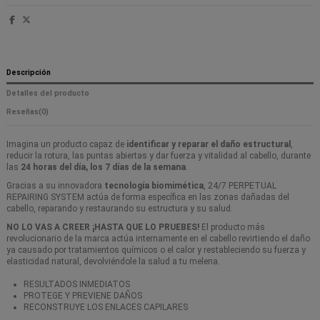
Descripción
Detalles del producto
Reseñas
(0)
Imagina un producto capaz de
identificar y reparar el daño estructural
,
reducir la rotura, las puntas abiertas y dar fuerza y vitalidad al cabello, durante
las
24 horas del día, los 7 días de la semana
.
Gracias a su innovadora
tecnología biomimética
, 24/7 PERPETUAL
REPAIRING SYSTEM actúa de forma específica en las zonas dañadas del
cabello, reparando y restaurando su estructura y su salud.
NO LO VAS A CREER ¡HASTA QUE LO PRUEBES!
El producto más
revolucionario de la marca actúa internamente en el cabello revirtiendo el daño
ya causado por tratamientos químicos o el calor y restableciendo su fuerza y
elasticidad natural, devolviéndole la salud a tu melena.
RESULTADOS INMEDIATOS
PROTEGE Y PREVIENE DAÑOS
RECONSTRUYE LOS ENLACES CAPILARES