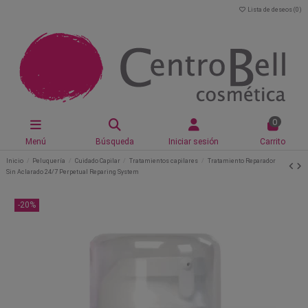
Lista de deseos (
0
)
0
Menú
Búsqueda
Iniciar sesión
Carrito
Inicio
Peluquería
Cuidado Capilar
Tratamientos capilares
Tratamiento Reparador
Sin Aclarado 24/7 Perpetual Reparing System
-20%