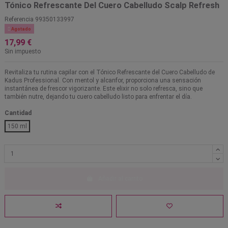
Tónico Refrescante Del Cuero Cabelludo​ Scalp Refresh
Referencia
99350133997

Agotado
17,99 €
Sin impuesto
Revitaliza tu rutina capilar con el Tónico Refrescante del Cuero Cabelludo de
Kadus Professional. Con mentol y alcanfor, proporciona una sensación
instantánea de frescor vigorizante. Este elixir no solo refresca, sino que
también nutre, dejando tu cuero cabelludo listo para enfrentar el día.
Cantidad
150 ml
Añadir al carrito