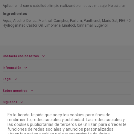
Aplicar en el cuero cabelludo limpio realizando un suave masaje. No aclarar.
Ingredientes
Aqua, Alcohol Denat., Menthol, Camphor, Parfum, Panthenol, Maris Sal, PEG-40
Hydrogenated Castor Oil, Limonene, Linalool, Cinnamal, Eugenol.
Contacta con nosotros
Información
Legal
Sobre nosotros
Síguenos
Boletín
Esta tienda te pide que aceptes cookies para fines de
rendimiento, redes sociales y publicidad. Las redes sociales y
las cookies publicitarias de terceros se utilizan para ofrecerte
funciones de redes sociales y anuncios personalizados.