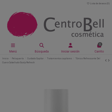
Lista de deseos (
0
)
0
Menú
Búsqueda
Iniciar sesión
Carrito
Inicio
Peluquería
Cuidado Capilar
Tratamientos capilares
Tónico Refrescante Del
Cuero Cabelludo​ Scalp Refresh