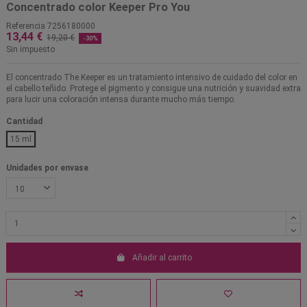
Concentrado color Keeper Pro You
Referencia
7256180000
13,44 €
19,20 €
-30%
Sin impuesto
El concentrado The Keeper es un tratamiento intensivo de cuidado del color en
el cabello teñido. Protege el pigmento y consigue una nutrición y suavidad extra
para lucir una coloración intensa durante mucho más tiempo.
Cantidad
15 ml
Unidades por envase
Añadir al carrito