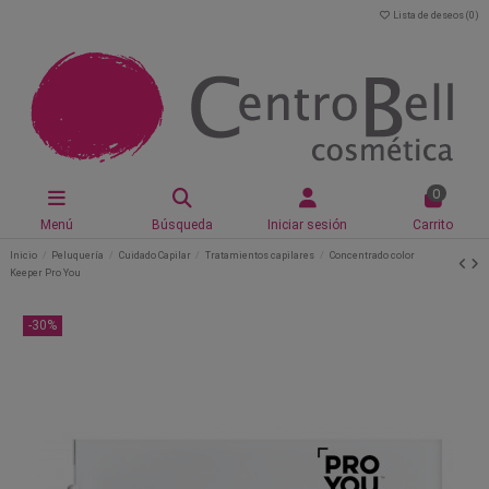
Lista de deseos (
0
)
0
Menú
Búsqueda
Iniciar sesión
Carrito
Inicio
Peluquería
Cuidado Capilar
Tratamientos capilares
Concentrado color
Keeper Pro You
-30%