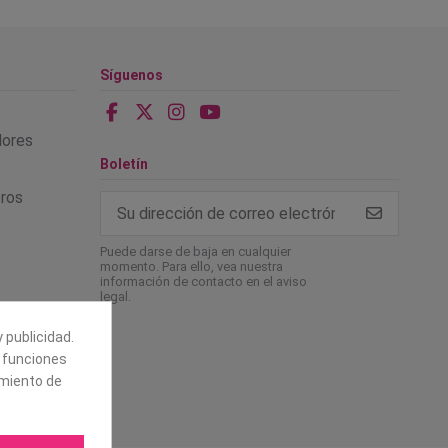
Síguenos
alores
Boletín
tros
Puede darse de baja en cualquier
momento. Para ello, vea nuestra
información de contacto en el aviso
legal.
 publicidad.
e funciones
amiento de