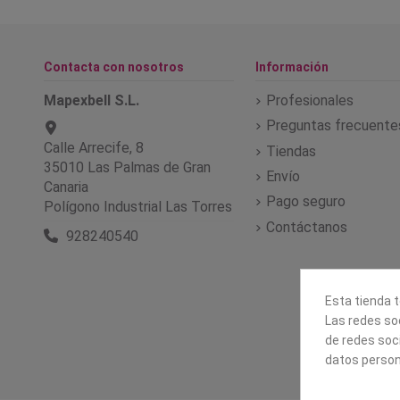
Contacta con nosotros
Información
Mapexbell S.L.
Profesionales
Preguntas frecuente
Calle Arrecife, 8
Tiendas
35010 Las Palmas de Gran
Envío
Canaria
Pago seguro
Polígono Industrial Las Torres
Contáctanos
928240540
Esta tienda t
Las redes soc
de redes soc
datos person