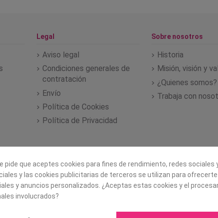
Legal
Sobre nosotros
Aviso legal
Historia
s
Condiciones generales de
Misión, visión y v
contratación
¿Quienes somos?
Envío
Trabaja con noso
Política de Cookies
Política de Privacidad
e pide que aceptes cookies para fines de rendimiento, redes sociales y
iales y las cookies publicitarias de terceros se utilizan para ofrecert
iales y anuncios personalizados. ¿Aceptas estas cookies y el proces
ales involucrados?