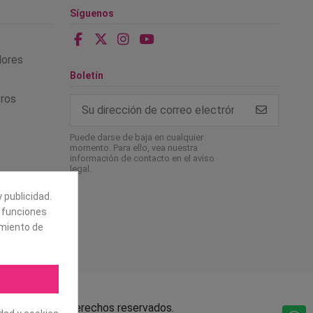
Síguenos
alores
Boletín
tros
Puede darse de baja en cualquier
momento. Para ello, vea nuestra
información de contacto en el aviso
legal.
 publicidad.
e funciones
amiento de
.L. Todos los derechos reservados.