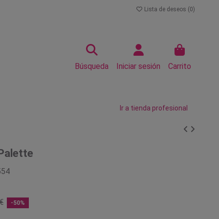
Lista de deseos (
0
)
Búsqueda
Iniciar sesión
Carrito
Ir a tienda profesional
Palette
554
€
-50%