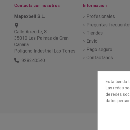
Contacta con nosotros
Información
Mapexbell S.L.
Profesionales
Preguntas frecuente
Calle Arrecife, 8
Tiendas
35010 Las Palmas de Gran
Envío
Canaria
Pago seguro
Polígono Industrial Las Torres
Contáctanos
928240540
Esta tienda t
Las redes soc
de redes soc
datos person