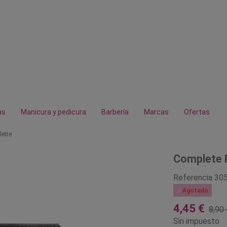
as
Manicura y pedicura
Barbería
Marcas
Ofertas
ette
Complete 
Referencia
30

Agotado
4,45 €
8,90 
Sin impuesto