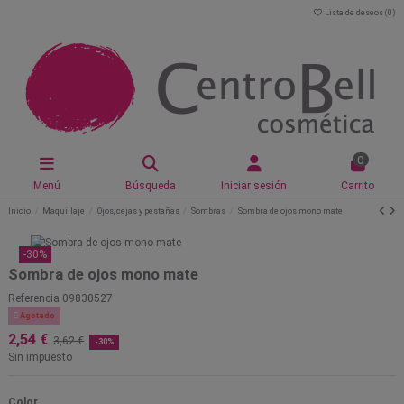
Lista de deseos (
0
)
0
Menú
Búsqueda
Iniciar sesión
Carrito
Inicio
Maquillaje
Ojos, cejas y pestañas
Sombras
Sombra de ojos mono mate
-30%
Sombra de ojos mono mate
Referencia
09830527

Agotado
2,54 €
3,62 €
-30%
Sin impuesto
Color