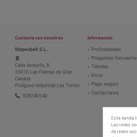
Contacta con nosotros
Información
Mapexbell S.L.
Profesionales
Preguntas frecuente
Calle Arrecife, 8
Tiendas
35010 Las Palmas de Gran
Envío
Canaria
Pago seguro
Polígono Industrial Las Torres
Contáctanos
928240540
Esta tienda t
Las redes soc
de redes soc