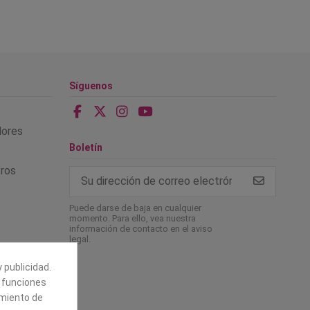
Síguenos
alores
Boletín
tros
Puede darse de baja en cualquier
momento. Para ello, vea nuestra
información de contacto en el aviso
legal.
 publicidad.
e funciones
amiento de