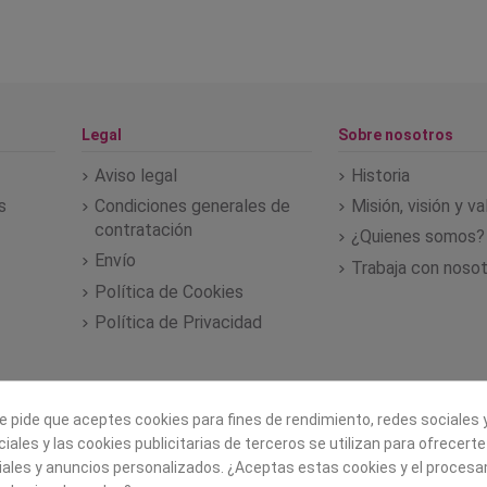
Legal
Sobre nosotros
Aviso legal
Historia
s
Condiciones generales de
Misión, visión y v
contratación
¿Quienes somos?
Envío
Trabaja con noso
Política de Cookies
Política de Privacidad
e pide que aceptes cookies para fines de rendimiento, redes sociales y
iales y las cookies publicitarias de terceros se utilizan para ofrecert
iales y anuncios personalizados. ¿Aceptas estas cookies y el proces