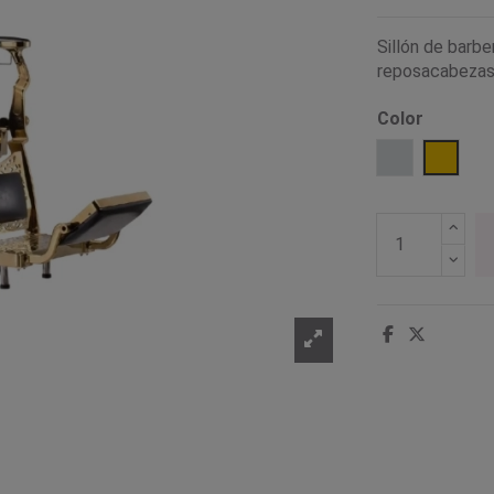
Sillón de barb
reposacabeza
Color
Cromado pla
Oro