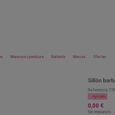
as
Manicura y pedicura
Barbería
Marcas
Ofertas
Sillón bar
Referencia
77

Agotado
0,00 €
Sin impuesto