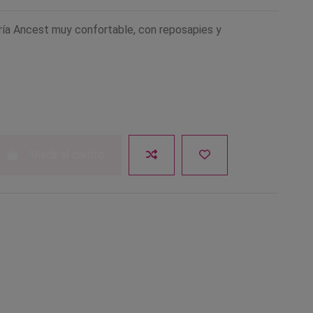
ería Ancest muy confortable, con reposapies y
s
ta
Añadir al carrito