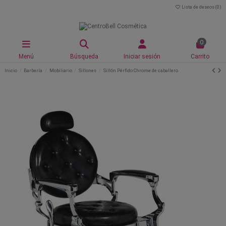
Lista de deseos (
0
)
0
Menú
Búsqueda
Iniciar sesión
Carrito
Inicio
Barbería
Mobiliario
Sillones
Sillón Pérfido Chrome de caballero