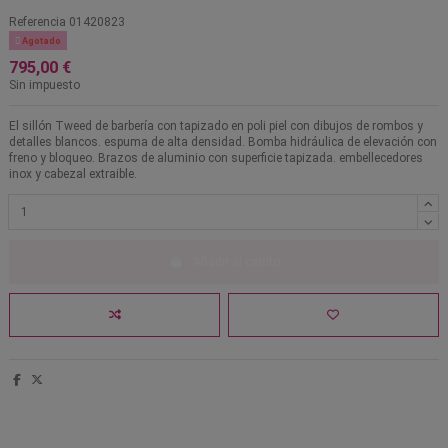
Referencia
01420823

Agotado
795,00 €
Sin impuesto
El sillón Tweed de barbería con tapizado en poli piel con dibujos de rombos y
detalles blancos. espuma de alta densidad. Bomba hidráulica de elevación con
freno y bloqueo. Brazos de aluminio con superficie tapizada. embellecedores
inox y cabezal extraible.
Añadir al carrito