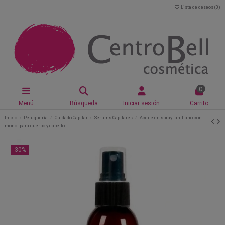
Lista de deseos (
0
)
0
Menú
Búsqueda
Iniciar sesión
Carrito
Inicio
Peluquería
Cuidado Capilar
Serums Capilares
Aceite en spray tahitiano con
monoi para cuerpo y cabello
-30%