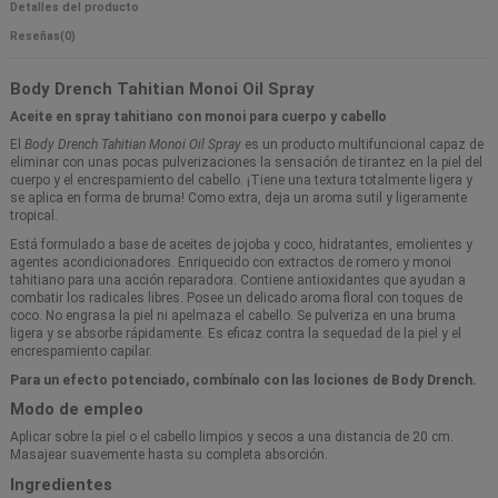
Detalles del producto
Reseñas
(0)
Body Drench Tahitian Monoi Oil Spray
Aceite en spray tahitiano con monoi para cuerpo y cabello
El
Body Drench Tahitian Monoi Oil Spray
es un producto multifuncional capaz de
eliminar con unas pocas pulverizaciones la sensación de tirantez en la piel del
cuerpo y el encrespamiento del cabello. ¡Tiene una textura totalmente ligera y
se aplica en forma de bruma! Como extra, deja un aroma sutil y ligeramente
tropical.
Está formulado a base de aceites de jojoba y coco, hidratantes, emolientes y
agentes acondicionadores. Enriquecido con extractos de romero y monoi
tahitiano para una acción reparadora. Contiene antioxidantes que ayudan a
combatir los radicales libres. Posee un delicado aroma floral con toques de
coco. No engrasa la piel ni apelmaza el cabello. Se pulveriza en una bruma
ligera y se absorbe rápidamente. Es eficaz contra la sequedad de la piel y el
encrespamiento capilar.
Para un efecto potenciado, combínalo con las lociones de Body Drench.
Modo de empleo
Aplicar sobre la piel o el cabello limpios y secos a una distancia de 20 cm.
Masajear suavemente hasta su completa absorción.
Ingredientes