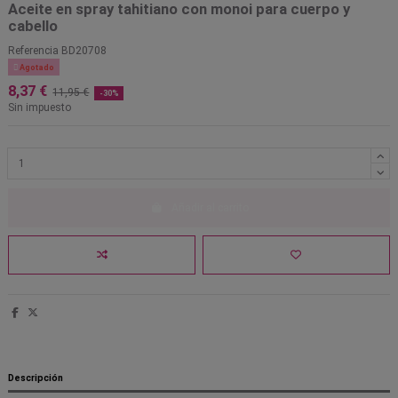
Aceite en spray tahitiano con monoi para cuerpo y
cabello
Referencia
BD20708

Agotado
8,37 €
11,95 €
-30%
Sin impuesto
Añadir al carrito
Descripción