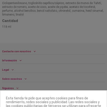
Ciclopentasiloxano, triglicérido caprílico/cáprico, extracto de monoi de Tahití,
extracto de romero, aceite de coco, aceite de jojoba, acetato de tocoferol,
perfume, alcohol bencílico, bencil salicilato, citronelol, cumarina, hexil cinamal,
limoneno, linalol.
Cantidad
118 ml
Contacta con nosotros
Información
Legal
Sobre nosotros
Síguenos
Boletín
Esta tienda te pide que aceptes cookies para fines de
rendimiento, redes sociales y publicidad. Las redes sociales y
las cookies publicitarias de terceros se utilizan para ofrecerte