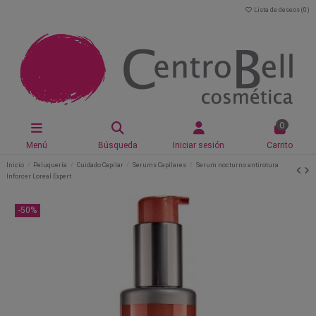
Lista de deseos (
0
)
0
Menú
Búsqueda
Iniciar sesión
Carrito
Inicio
Peluquería
Cuidado Capilar
Serums Capilares
Serum nocturno antirotura
Inforcer Loreal Expert
-50%