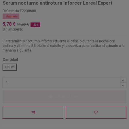
Serum nocturno antirotura Inforcer Loreal Expert
Referencia
E2230600

Agotado
5,78 €
11,55 €
-50%
Sin impuesto
El tratamiento nocturno Inforcer refuerza el cabello durante la noche con
biotina y vitamina B6. Nutre el cabello y lo suaviza para facilitar el peinado a la
mañana siguiente.
Cantidad
150 ml
Añadir al carrito