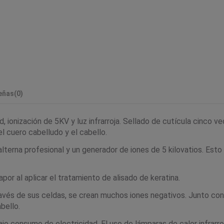
eñas
(0)
, ionización de 5KV y luz infrarroja. Sellado de cutícula cinco 
l cuero cabelludo y el cabello.
terna profesional y un generador de iones de 5 kilovatios. Esto
por al aplicar el tratamiento de alisado de keratina.
avés de sus celdas, se crean muchos iones negativos. Junto con 
bello.
jo consumo de electricidad. El uso de lámparas de calor infrarro