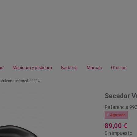
as
Manicura y pedicura
Barbería
Marcas
Ofertas
 Vulcano Infrared 2200w
Secador V
Referencia
99

Agotado
89,00 €
Sin impuesto