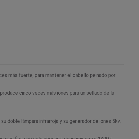
veces más fuerte, para mantener el cabello peinado por
 produce cinco veces más iones para un sellado de la
su doble lámpara infrarroja y su generador de iones 5kv,
jo significa que sólo necesita consumir entre 1300 a