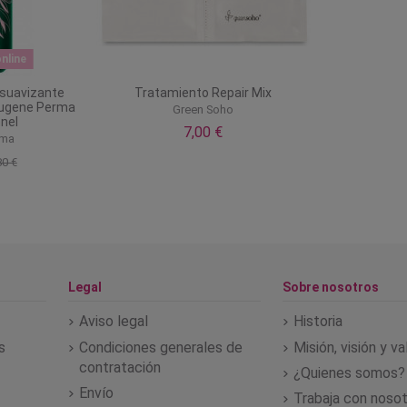
nline
 suavizante
Tratamiento Repair Mix
Eugene Perma
Green Soho
nel
7,00 €
rma
80 €
Legal
Sobre nosotros
Aviso legal
Historia
s
Condiciones generales de
Misión, visión y v
contratación
¿Quienes somos?
Envío
Trabaja con noso