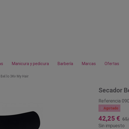
as
Manicura y pedicura
Barbería
Marcas
Ofertas
Bel.lo 3Kv My Hair
Secador Be
Referencia
09

Agotado
42,25 €
65,
Sin impuesto