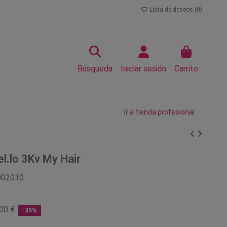
Lista de deseos (
0
)
Búsqueda
Iniciar sesión
Carrito
Ir a tienda profesional
l.lo 3Kv My Hair
002010
00 €
-35%