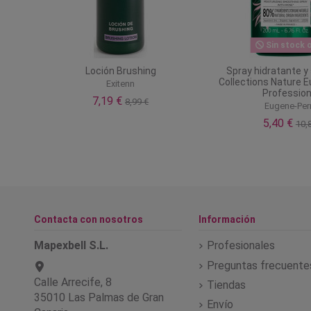
Sin stock o
Loción Brushing
Spray hidratante y
Collections Nature 
Exitenn
Profession
7,19 €
8,99 €
Eugene-Pe
5,40 €
10,
Contacta con nosotros
Información
Mapexbell S.L.
Profesionales
Preguntas frecuente
Calle Arrecife, 8
Tiendas
35010 Las Palmas de Gran
Envío