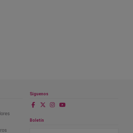
Síguenos
alores
Boletín
tros