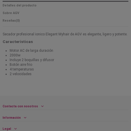
Detalles del producto
Sobre AGV
Reseñas
(0)
Secador profesional ionico Elegant Myhair de AGV es elegante, ligero y potente.
Características
Motor AC de larga duración
2000w
Incluye 2 boquillas y difusor
Botón aire frio
4 temperaturas
2 velocidades
Contacta con nosotros
Información
Legal