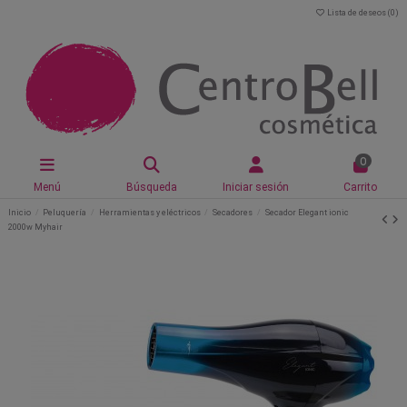
Lista de deseos (
0
)
0
Menú
Búsqueda
Iniciar sesión
Carrito
Inicio
Peluquería
Herramientas y eléctricos
Secadores
Secador Elegant ionic
2000w Myhair