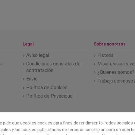
Legal
Sobre nosotros
Aviso legal
Historia
s
Condiciones generales de
Misión, visión y v
contratación
¿Quienes somos?
Envío
Trabaja con noso
Política de Cookies
Política de Privacidad
e pide que aceptes cookies para fines de rendimiento, redes sociales y
iales y las cookies publicitarias de terceros se utilizan para ofrecert