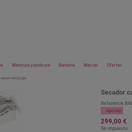
as
Manicura y pedicura
Barbería
Marcas
Ofertas
casco ionico pie
Secador ca
Referencia
BA

Agotado
299,00 €
Sin impuesto