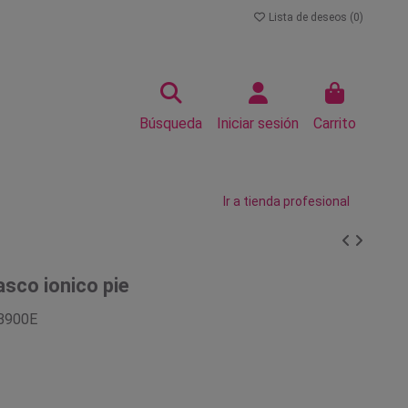
Lista de deseos (
0
)
Búsqueda
Iniciar sesión
Carrito
Ir a tienda profesional
sco ionico pie
B900E