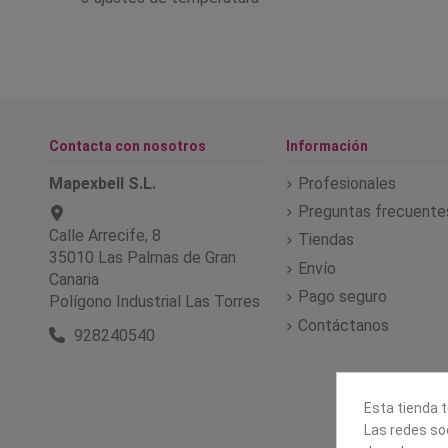
Contacta con nosotros
Información
Mapexbell S.L.
Profesionales
Preguntas frecuente
Calle Arrecife, 8
Tiendas
35010 Las Palmas de Gran
Envío
Canaria
Pago seguro
Polígono Industrial Las Torres
Contáctanos
928240540
Esta tienda t
Las redes soc