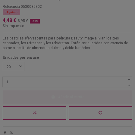
Referencia
0530039302

Agotado
4,48 €
8,95 €
-50%
Sin impuesto
Las pastillas efervescentes para pedicura Beauty Image alivian los pies
cansados, los refrescan y los rehidratan. Están enriquecidas con esencia de
pomelo, aceite de almendras dulces y ácido fumárico.
Unidades por envase
Añadir al carrito