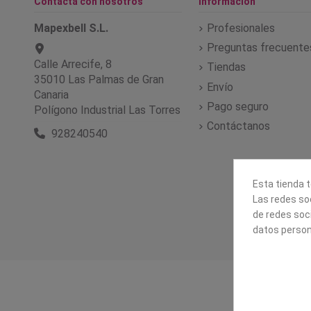
Contacta con nosotros
Información
Mapexbell S.L.
Profesionales
Preguntas frecuente
Calle Arrecife, 8
Tiendas
35010 Las Palmas de Gran
Envío
Canaria
Pago seguro
Polígono Industrial Las Torres
Contáctanos
928240540
Esta tienda t
Las redes soc
de redes soc
datos person