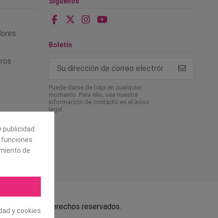
Síguenos
alores
Boletín
tros
Puede darse de baja en cualquier
momento. Para ello, vea nuestra
información de contacto en el aviso
legal.
 publicidad.
e funciones
amiento de
.L. Todos los derechos reservados.
idad y cookies