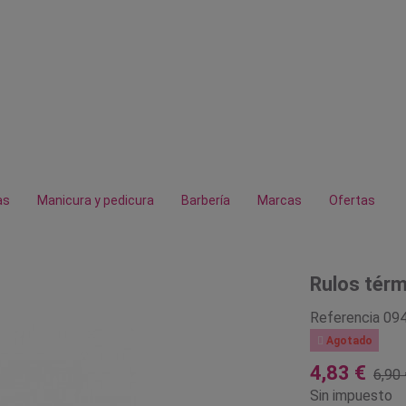
as
Manicura y pedicura
Barbería
Marcas
Ofertas
Rulos tér
Referencia
09

Agotado
4,83 €
6,90 
Sin impuesto