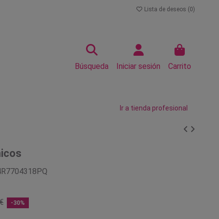
Lista de deseos (
0
)
Búsqueda
Iniciar sesión
Carrito
Ir a tienda profesional
micos
4R7704318PQ
€
-30%