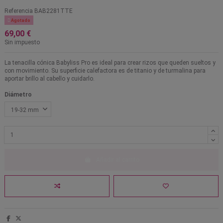
Referencia
BAB2281TTE

Agotado
69,00 €
Sin impuesto
La tenacilla cónica Babyliss Pro es ideal para crear rizos que queden sueltos y
con movimiento. Su superficie calefactora es de titanio y de turmalina para
aportar brillo al cabello y cuidarlo.
Diámetro
Añadir al carrito