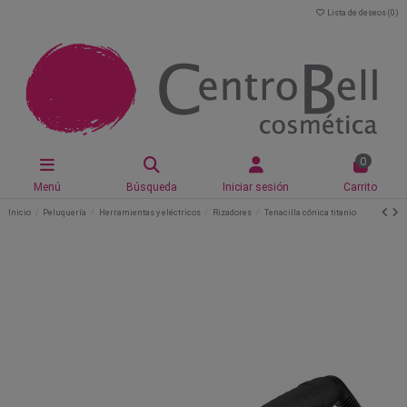
Lista de deseos (
0
)
0
Menú
Búsqueda
Iniciar sesión
Carrito
Inicio
Peluquería
Herramientas y eléctricos
Rizadores
Tenacilla cónica titanio