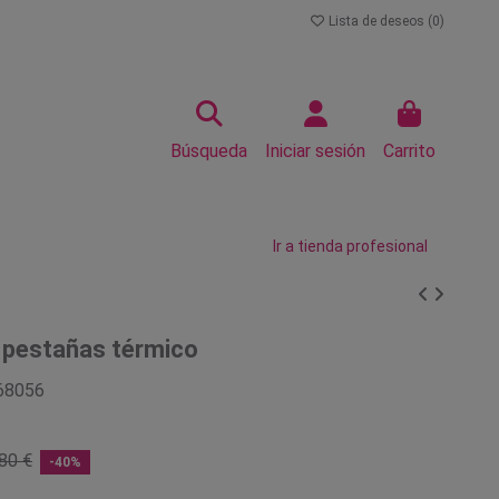
Lista de deseos (
0
)
Búsqueda
Iniciar sesión
Carrito
Ir a tienda profesional
 pestañas térmico
68056
80 €
-40%