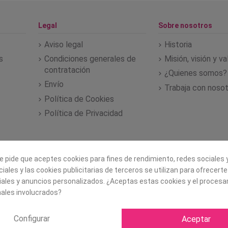
Legal
Sobre nosotros
Aviso legal
Historia
s
Condiciones generales de
Misión, visión y v
contratación
¿Quienes somos?
Envío
Trabaja con noso
Política de Cookies
Política de Privacidad
e pide que aceptes cookies para fines de rendimiento, redes sociales y
iales y las cookies publicitarias de terceros se utilizan para ofrecert
iales y anuncios personalizados. ¿Aceptas estas cookies y el proces
ales involucrados?
Configurar
Aceptar