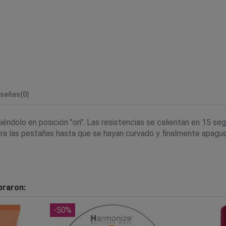
señas
(0)
niéndolo en posición "on". Las resistencias se calientan en 1
tra las pestañas hasta que se hayan curvado y finalmente apague e
praron:
-50%