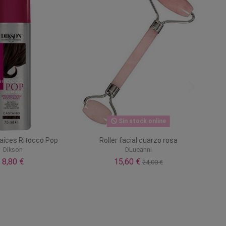
Sin stock online
raíces Ritocco Pop
Roller facial cuarzo rosa
Dikson
DLucanni
8,80 €
15,60 €
24,00 €