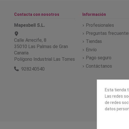
Contacta con nosotros
Información
Mapexbell S.L.
Profesionales
Preguntas frecuente
Calle Arrecife, 8
Tiendas
35010 Las Palmas de Gran
Envío
Canaria
Pago seguro
Polígono Industrial Las Torres
Contáctanos
928240540
Esta tienda t
Las redes soc
de redes soc
datos person