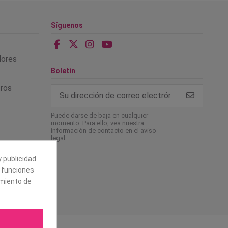
Síguenos
alores
Boletín
tros
Puede darse de baja en cualquier
momento. Para ello, vea nuestra
información de contacto en el aviso
legal.
 publicidad.
e funciones
amiento de