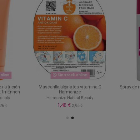
nline
Sin stock online
 nutrición
Mascarilla alginatos vitamina C
Spray de 
utri-Enrich
Harmonize
ionals
Harmonize Natural Beauty
1,48 €
76 €
2,95 €