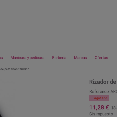
as
Manicura y pedicura
Barbería
Marcas
Ofertas
 de pestañas térmico
Rizador de
Referencia
AR

Agotado
11,28 €
18,
Sin impuesto