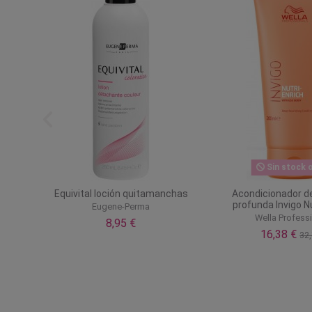
Sin stock o
Equivital loción quitamanchas
Acondicionador de
profunda Invigo N
Eugene-Perma
Wella Profess
8,95 €
16,38 €
32,