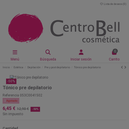
Lista de deseos (
0
)
0
Menú
Búsqueda
Iniciar sesión
Carrito
Inicio
Estética
Depilación
Pre y post depilatorio
Tónico pre depilatorio
-50%
Tónico pre depilatorio
Referencia
053C0041502

Agotado
6,45 €
12,90 €
-50%
Sin impuesto
Cantidad