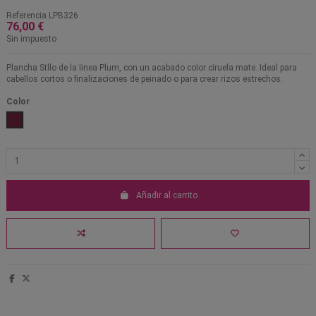
Referencia
LPB326
76,00 €
Sin impuesto
Plancha Stllo de la linea Plum, con un acabado color ciruela mate. Ideal para
cabellos cortos o finalizaciones de peinado o para crear rizos estrechos.
Color
Plum
Añadir al carrito