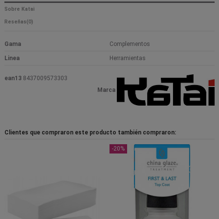
Sobre Katai
Reseñas
(0)
Gama
Complementos
Linea
Herramientas
ean13
8437009573303
Marca
Clientes que compraron este producto también compraron:
-20%