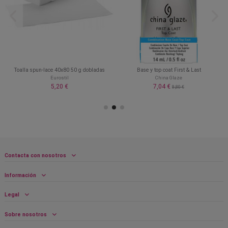
Toalla spun-lace 40x80 50 g dobladas
Base y top coat First & Last
Eurostil
China Glaze
5,20 €
7,04 €
8,80 €
Contacta con nosotros
Información
Legal
Sobre nosotros