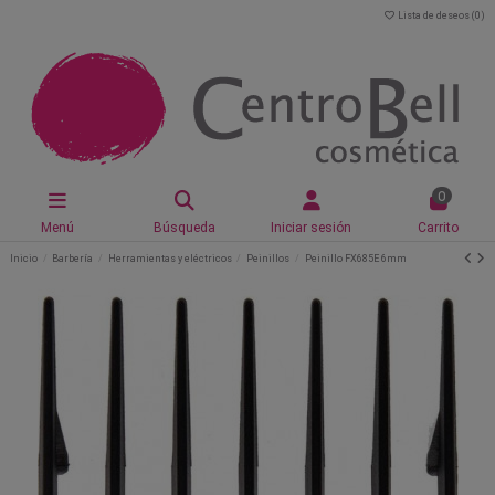
Lista de deseos (
0
)
0
Menú
Búsqueda
Iniciar sesión
Carrito
Inicio
Barbería
Herramientas y eléctricos
Peinillos
Peinillo FX685E 6mm