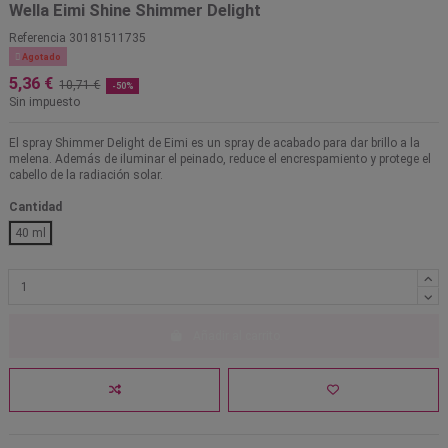
Wella Eimi Shine Shimmer Delight
Referencia
30181511735

Agotado
5,36 €
10,71 €
-50%
Sin impuesto
El spray Shimmer Delight de Eimi es un spray de acabado para dar brillo a la
melena. Además de iluminar el peinado, reduce el encrespamiento y protege el
cabello de la radiación solar.
Cantidad
40 ml
Añadir al carrito