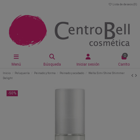
Lista de deseos (
0
)
0
Menú
Búsqueda
Iniciar sesión
Carrito
Inicio
Peluquería
Peinado y forma
Peinado y acabado
Wella Eimi Shine Shimmer
Delight
-50%