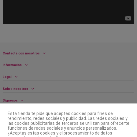
Contacta con nosotros
Información
Legal
Sobre nosotros
Síguenos
Boletín
Esta tienda te pide que aceptes cookies para fines de
rendimiento, redes sociales y publicidad. Las redes sociales y
las cookies publicitarias de terceros se utilizan para ofrecerte
funciones de redes sociales y anuncios personalizados.
¿Aceptas estas cookies y el procesamiento de datos