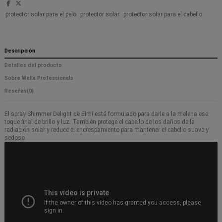
protector solar para el pelo
protector solar
protector solar para el cabello
Descripción
Detalles del producto
Sobre Wella Professionals
Reseñas
(0)
El spray Shimmer Delight de Eimi está formulado para darle a la melena ese
toque final de brillo y luz. También protege el cabello de los daños de la
radiación solar y reduce el encrespamiento para mantener el cabello suave y
sedoso.