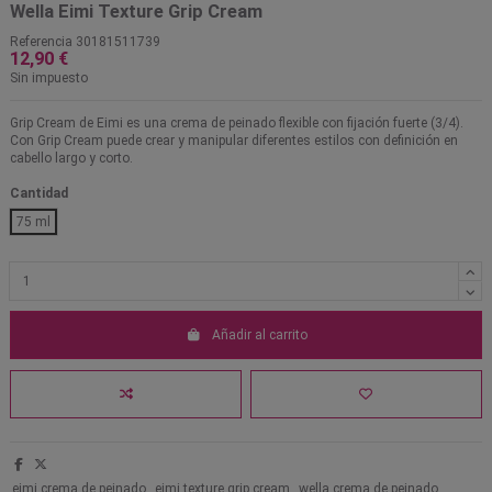
Wella Eimi Texture Grip Cream
Referencia
30181511739
12,90 €
Sin impuesto
Grip Cream de Eimi es una crema de peinado flexible con fijación fuerte (3/4).
Con Grip Cream puede crear y manipular diferentes estilos con definición en
cabello largo y corto.
Cantidad
75 ml
Añadir al carrito
eimi crema de peinado
eimi texture grip cream
wella crema de peinado