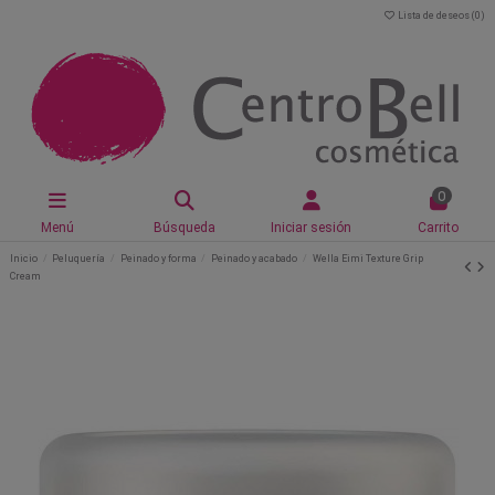
Lista de deseos (
0
)
0
Menú
Búsqueda
Iniciar sesión
Carrito
Inicio
Peluquería
Peinado y forma
Peinado y acabado
Wella Eimi Texture Grip
Cream