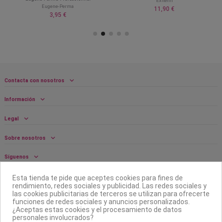
Exitenn
Eugene-Perma
11,90 €
3,95 €
Contacta con nosotros
Información
Legal
Sobre nosotros
Síguenos
Boletín
Esta tienda te pide que aceptes cookies para fines de
rendimiento, redes sociales y publicidad. Las redes sociales y
las cookies publicitarias de terceros se utilizan para ofrecerte
funciones de redes sociales y anuncios personalizados.
¿Aceptas estas cookies y el procesamiento de datos
personales involucrados?