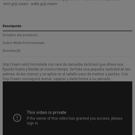
eimi grip cream
wella grip cream
Descripción
Detalles del producto
Sobre Wella Professionals
Reseñas
(0)
Grip Cream está formulada con cera de carnaúba de Brasil que ofrece una
fijación fuerte y flexible al mismo tiempo. Se frota una pequeña cantidad en las
palmas de las manos y se aplica en el cabello seco de medios a puntas. Con
Grip Cream conseguirá domar, separar y darle forma a su peinado.