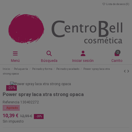
Lista de deseos (
0
)
0
Menú
Búsqueda
Iniciar sesión
Carrito
Inicio
Peluquería
Peinado y forma
Peinado y acabado
Power spray laca xtra
strong opaca
-20%
Power spray laca xtra strong opaca
Referencia
130402272

Agotado
10,39 €
12,99 €
-20%
Sin impuesto