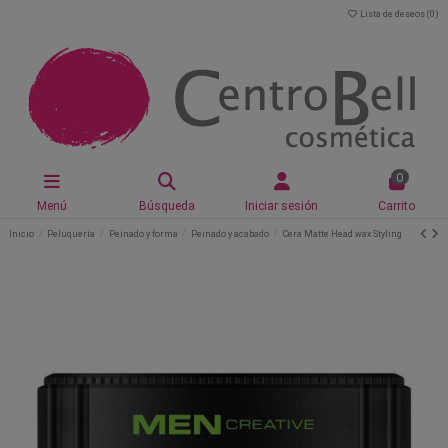
Lista de deseos (
0
)
0
Menú
Búsqueda
Iniciar sesión
Carrito
Inicio
Peluquería
Peinado y forma
Peinado y acabado
Cera Matte Head wax Styling