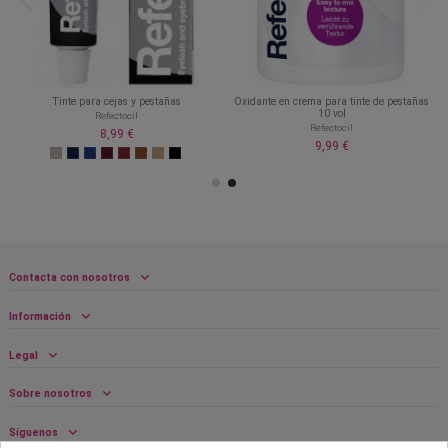
Tinte para cejas y pestañas
Oxidante en crema para tinte de pestañas
10 vol
Refectocil
Refectocil
8,99 €
9,99 €
Contacta con nosotros
Información
Legal
Sobre nosotros
Síguenos