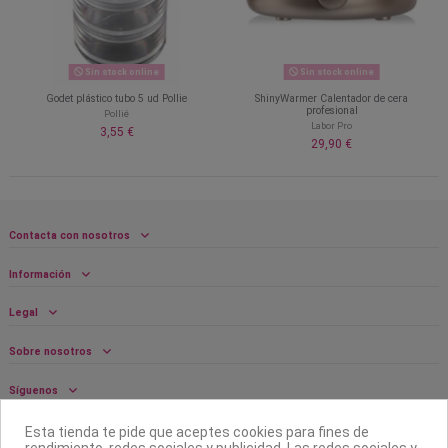
Sin stock online
Sin stock online
Godet plástico tubo 5 ud Pollie
ShinyWarmer Calentador de cera
profesional
Pollié
Labor Pro
3,55 €
29,90 €
Contacta con nosotros
Información
Legal
Sobre nosotros
Síguenos
Boletín
Esta tienda te pide que aceptes cookies para fines de