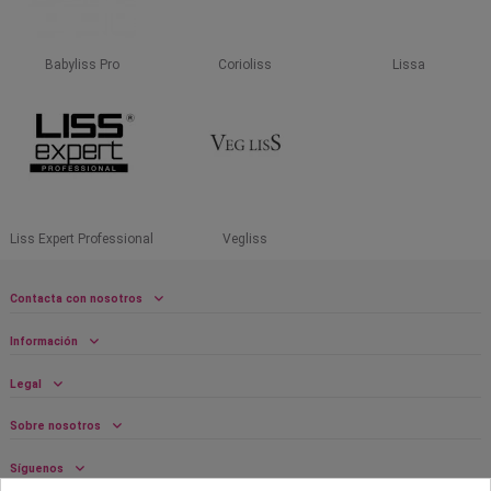
Babyliss Pro
Corioliss
Lissa
Liss Expert Professional
Vegliss
Contacta con nosotros
Información
Legal
Sobre nosotros
Síguenos