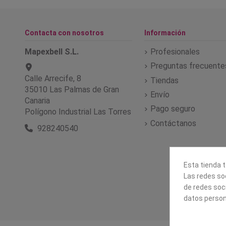
Contacta con nosotros
Información
Mapexbell S.L.
Profesionales
Preguntas frecuente
Calle Arrecife, 8
Tiendas
35010 Las Palmas de Gran
Envío
Canaria
Pago seguro
Polígono Industrial Las Torres
Contáctanos
928240540
Esta tienda t
Las redes soc
de redes soc
datos person