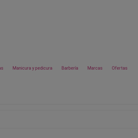
as
Manicura y pedicura
Barbería
Marcas
Ofertas