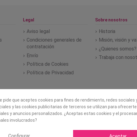
Legal
Sobre nosotros
Aviso legal
Historia
s
Condiciones generales de
Misión, visión y v
contratación
¿Quienes somos?
Envío
Trabaja con noso
Política de Cookies
Política de Privacidad
e pide que aceptes cookies para fines de rendimiento, redes sociales y
iales y las cookies publicitarias de terceros se utilizan para ofrecert
iales y anuncios personalizados. ¿Aceptas estas cookies y el proces
ales involucrados?
Configurar
Aceptar