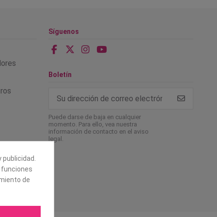
Síguenos
alores
Boletín
tros
Puede darse de baja en cualquier
momento. Para ello, vea nuestra
información de contacto en el aviso
legal.
 publicidad.
e funciones
amiento de