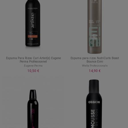
Espuma Para Rizos Curl Artist(e) Eugene
Espuma para rizos NutriCurls Boost
Perma Professionnel
Bounce Eimi
Eugene-Perma
Wella Professionals
10,50 €
14,90 €